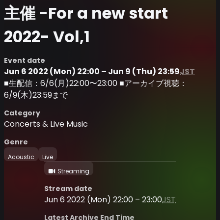
主催 -For a new start
2022- Vol,1
Event date
Jun 6 2022 (Mon) 22:00 – Jun 9 (Thu) 23:59
JST
■生配信：6/6(月)22:00〜23:00 ■アーカイブ視聴：
6/9(木)23:59まで
Category
Concerts & Live Music
Genre
Acoustic
Live
Streaming
Stream date
Jun 6 2022 (Mon) 22:00 – 23:00
JST
Latest Archive End Time